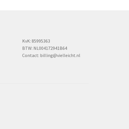
an
ekozen
orden
p
e
roductpagina
KvK: 85995363
BTW: NL004172941B64
Contact:
billing@vielleicht.nl