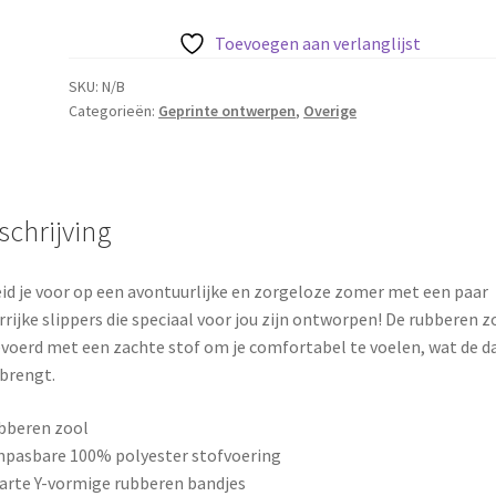
Development
Neon
Toevoegen aan verlanglijst
Driehoek
Teenslippers
SKU:
N/B
Categorieën:
Geprinte ontwerpen
,
Overige
aantal
schrijving
id je voor op een avontuurlijke en zorgeloze zomer met een paar
rrijke slippers die speciaal voor jou zijn ontworpen! De rubberen z
evoerd met een zachte stof om je comfortabel te voelen, wat de da
brengt.
bberen zool
npasbare 100% polyester stofvoering
arte Y-vormige rubberen bandjes