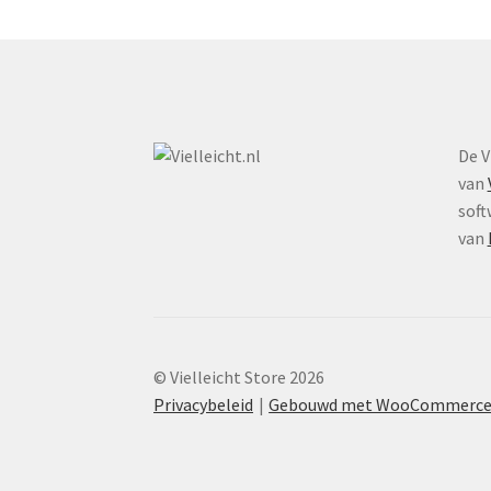
worden
op
de
productpagina
De V
van
soft
van
© Vielleicht Store 2026
Privacybeleid
Gebouwd met WooCommerc