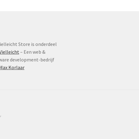
k
g
w
o
d
p
ielleicht Store is onderdeel
Vielleicht
– Een web &
ware development-bedrijf
Max Korlaar
e
.