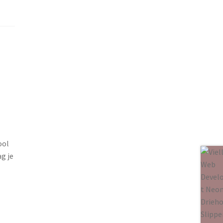
ool
g je