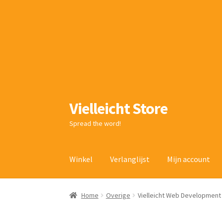
Vielleicht Store
Ga
Ga
door
naar
Spread the word!
naar
de
navigatie
inhoud
Winkel
Verlanglijst
Mijn account
Home
Overige
Vielleicht Web Development