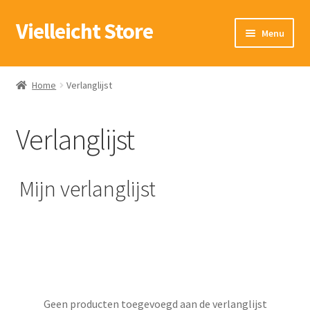
Vielleicht Store
Ga
Ga
Menu
door
naar
naar
de
Winkel
navigatie
inhoud
Home
Verlanglijst
Verlanglijst
Verlanglijst
Mijn account
Winkelwagen
Mijn verlanglijst
Geen producten toegevoegd aan de verlanglijst