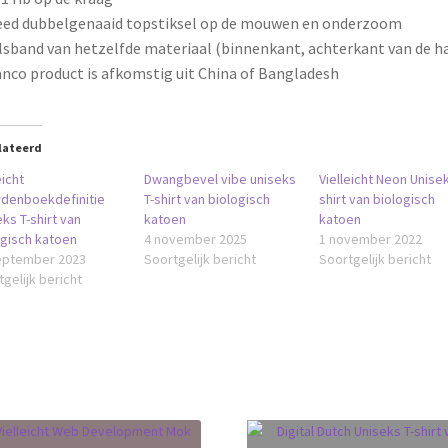
eed dubbelgenaaid topstiksel op de mouwen en onderzoom
lsband van hetzelfde materiaal (binnenkant, achterkant van de ha
anco product is afkomstig uit China of Bangladesh
lateerd
eicht
Dwangbevel vibe uniseks
Vielleicht Neon Unisek
denboekdefinitie
T-shirt van biologisch
shirt van biologisch
ks T-shirt van
katoen
katoen
ogisch katoen
4 november 2025
1 november 2022
eptember 2023
Soortgelijk bericht
Soortgelijk bericht
gelijk bericht