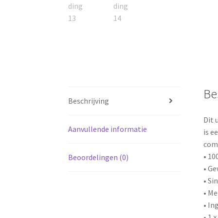
Be
Beschrijving
Dit 
Aanvullende informatie
is e
comf
• 10
Beoordelingen (0)
• Ge
• Si
• Me
• I
• 1 