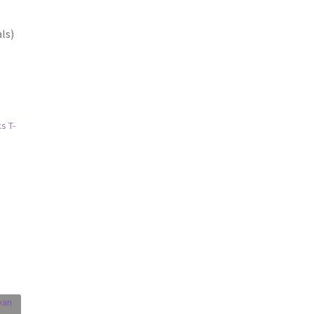
ls)
s T-