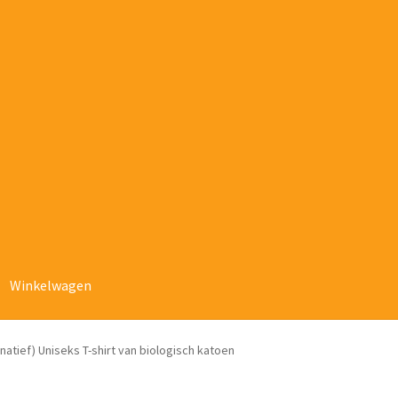
Winkelwagen
rnatief) Uniseks T-shirt van biologisch katoen