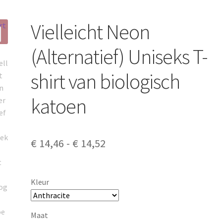
Vielleicht Neon
(Alternatief) Uniseks T-
shirt van biologisch
katoen
Prijsklasse:
€
14,46
-
€
14,52
€ 14,46
tot
Kleur
€ 14,52
Maat