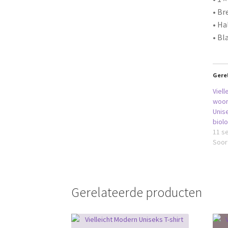
• Br
• Ha
• Bl
Gere
Viell
woor
Unise
biol
11 s
Soort
Gerelateerde producten