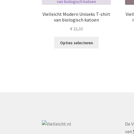
Vielleicht Modern Uniseks T-shirt
Vie
van biologisch katoen
€
22,32
Dit
Opties selecteren
product
heeft
meerdere
variaties.
Deze
optie
kan
gekozen
worden
op
de
productpagina
De V
van