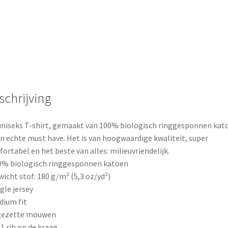
schrijving
uniseks T-shirt, gemaakt van 100% biologisch ringgesponnen kat
en echte must have. Het is van hoogwaardige kwaliteit, super
ortabel en het beste van alles: milieuvriendelijk.
0% biologisch ringgesponnen katoen
wicht stof: 180 g/m² (5,3 oz/yd²)
ngle jersey
dium fit
ngezette mouwen
× 1 rib op de kraag