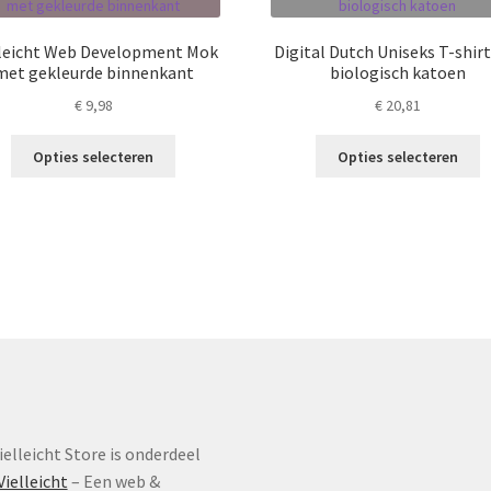
lleicht Web Development Mok
Digital Dutch Uniseks T-shirt
met gekleurde binnenkant
biologisch katoen
€
9,98
€
20,81
Dit
Di
Opties selecteren
Opties selecteren
product
p
heeft
h
meerdere
m
variaties.
va
Deze
D
optie
o
kan
k
gekozen
g
worden
w
op
o
de
d
productpagina
p
ielleicht Store is onderdeel
Vielleicht
– Een web &