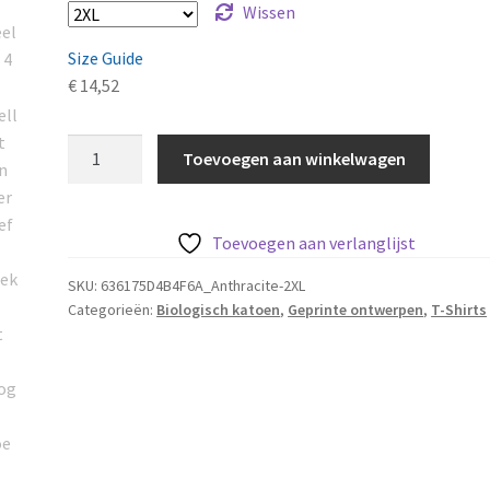
Wissen
Size Guide
€
14,52
Vielleicht
Toevoegen aan winkelwagen
Neon
(Alternatief)
Uniseks
Toevoegen aan verlanglijst
T-
shirt
SKU:
636175D4B4F6A_Anthracite-2XL
Categorieën:
Biologisch katoen
,
Geprinte ontwerpen
,
T-Shirts
van
biologisch
katoen
aantal