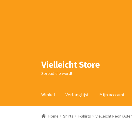
Vielleicht Store
Ga
Ga
door
naar
Spread the word!
naar
de
navigatie
inhoud
Winkel
Verlanglijst
Mijn account
Home
Shirts
T-Shirts
Vielleicht Neon (Alte