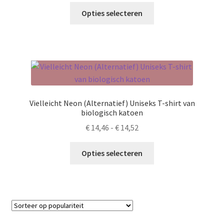
op
Dit
tot
Opties selecteren
de
product
€ 14,52
productpagina
heeft
meerdere
variaties.
Deze
optie
kan
Vielleicht Neon (Alternatief) Uniseks T-shirt van
gekozen
biologisch katoen
worden
Prijsklasse:
€
14,46
-
€
14,52
op
€ 14,46
de
Dit
tot
Opties selecteren
productpagina
product
€ 14,52
heeft
meerdere
variaties.
Deze
optie