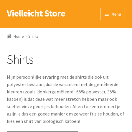
Vielleicht Store
Ga
Ga
Menu
door
naar
naar
de
Winkel
navigatie
inhoud
Home
Shirts
Verlanglijst
Shirts
Mijn account
Winkelwagen
Mijn persoonlijke ervaring met de shirts die ook uit
polyester bestaan, dus de varianten met de gemêleerde
kleuren (zoals ‘donkergemêleerd’: 65% polyester, 35%
katoen) is dat deze wat meer stretch hebben maar ook
sneller vieze geurtjes behouden. Af en toe een emmertje
azijn is dus een goede manier om ze weer fris te houden, of
kies een shirt van biologisch katoen!