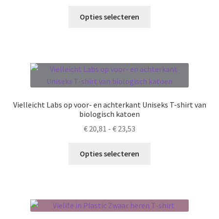
de
Dit
Opties selecteren
productpagina
product
heeft
meerdere
variaties.
Deze
optie
kan
Vielleicht Labs op voor- en achterkant Uniseks T-shirt van
gekozen
biologisch katoen
worden
Prijsklasse:
€
20,81
-
€
23,53
op
€ 20,81
de
Dit
tot
Opties selecteren
productpagina
product
€ 23,53
heeft
meerdere
variaties.
Deze