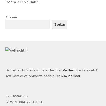
Gesorteerd
Toont alle 18 resultaten
kan
op
gekozen
populariteit
worden
Zoeken
op
Zoeken
de
productpagina
De Vielleicht Store is onderdeel van
Vielleicht
– Een web &
software development-bedrijf van
Max Korlaar
KvK: 85995363
BTW: NL004172941B64