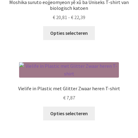
Moshika suruto eojjeomyeon yě xǔ ba Uniseks T-shirt van
gekozen
biologisch katoen
worden
Prijsklasse:
€
20,81
-
€
22,39
op
€ 20,81
de
Dit
tot
Opties selecteren
productpagina
product
€ 22,39
heeft
meerdere
variaties.
Deze
optie
kan
Vielife in Plastic met Glitter Zwaar heren T-shirt
gekozen
€
7,87
worden
op
Dit
Opties selecteren
de
product
productpagina
heeft
meerdere