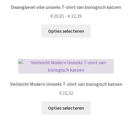
kan
Dwangbevel vibe uniseks T-shirt van biologisch katoen
gekozen
Prijsklasse:
€
20,81
-
€
22,39
worden
€ 20,81
op
Dit
tot
Opties selecteren
de
product
€ 22,39
productpagina
heeft
meerdere
variaties.
Deze
optie
kan
Vielleicht Modern Uniseks T-shirt van biologisch katoen
gekozen
€
22,32
worden
op
Dit
Opties selecteren
de
product
productpagina
heeft
meerdere