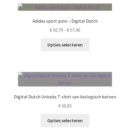
variaties.
Deze
optie
Adidas sport polo – Digital Dutch
kan
Prijsklasse:
€
50,70
-
€
57,96
gekozen
€ 50,70
worden
Dit
tot
Opties selecteren
op
product
€ 57,96
de
heeft
productpagina
meerdere
variaties.
Deze
optie
kan
Digital Dutch Uniseks T-shirt van biologisch katoen
gekozen
€
20,81
worden
op
Dit
Opties selecteren
de
product
productpagina