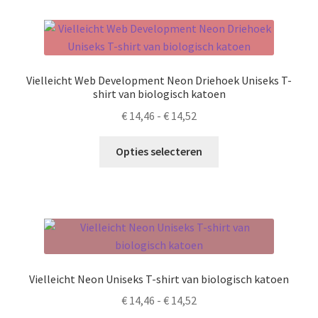
variaties.
Deze
optie
kan
Vielleicht Web Development Neon Driehoek Uniseks T-
gekozen
shirt van biologisch katoen
worden
Prijsklasse:
€
14,46
-
€
14,52
op
€ 14,46
de
Dit
tot
Opties selecteren
productpagina
product
€ 14,52
heeft
meerdere
variaties.
Deze
optie
kan
Vielleicht Neon Uniseks T-shirt van biologisch katoen
gekozen
Prijsklasse:
€
14,46
-
€
14,52
worden
€ 14,46