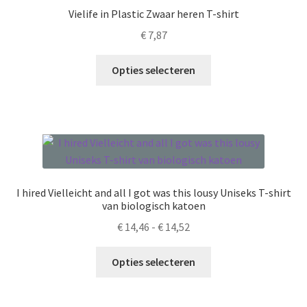
optie
Vielife in Plastic Zwaar heren T-shirt
kan
€
7,87
gekozen
worden
Dit
Opties selecteren
op
product
de
heeft
productpagina
meerdere
variaties.
Deze
optie
kan
I hired Vielleicht and all I got was this lousy Uniseks T-shirt
gekozen
van biologisch katoen
worden
Prijsklasse:
€
14,46
-
€
14,52
op
€ 14,46
de
Dit
tot
Opties selecteren
productpagina
product
€ 14,52
heeft
meerdere