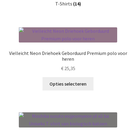
T-Shirts
(14)
Vielleicht Neon Driehoek Geborduurd Premium polo voor
heren
€
25,35
Dit
Opties selecteren
product
heeft
meerdere
variaties.
Deze
optie
kan