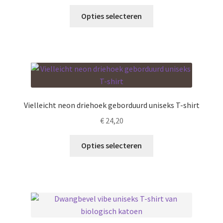
de
Dit
Opties selecteren
productpagina
product
heeft
meerdere
variaties.
Deze
optie
kan
Vielleicht neon driehoek geborduurd uniseks T-shirt
gekozen
€
24,20
worden
op
Dit
Opties selecteren
de
product
productpagina
heeft
meerdere
variaties.
Deze
optie