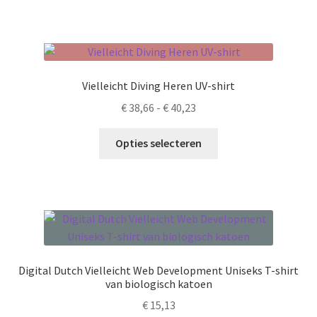
heeft
meerdere
variaties.
Deze
optie
Vielleicht Diving Heren UV-shirt
kan
Prijsklasse:
€
38,66
-
€
40,23
gekozen
€ 38,66
worden
Dit
tot
Opties selecteren
op
product
€ 40,23
de
heeft
productpagina
meerdere
variaties.
Deze
optie
kan
Digital Dutch Vielleicht Web Development Uniseks T-shirt
gekozen
van biologisch katoen
worden
€
15,13
op