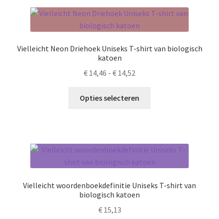
variaties.
Deze
optie
kan
Vielleicht Neon Driehoek Uniseks T-shirt van biologisch
gekozen
katoen
worden
Prijsklasse:
€
14,46
-
€
14,52
op
€ 14,46
de
Dit
tot
Opties selecteren
productpagina
product
€ 14,52
heeft
meerdere
variaties.
Deze
optie
kan
Vielleicht woordenboekdefinitie Uniseks T-shirt van
gekozen
biologisch katoen
worden
€
15,13
op