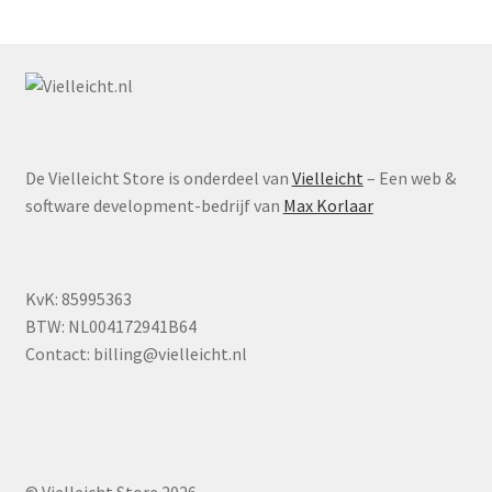
worden
op
de
productpagina
De Vielleicht Store is onderdeel van
Vielleicht
– Een web &
software development-bedrijf van
Max Korlaar
KvK: 85995363
BTW: NL004172941B64
Contact:
billing@vielleicht.nl
© Vielleicht Store 2026