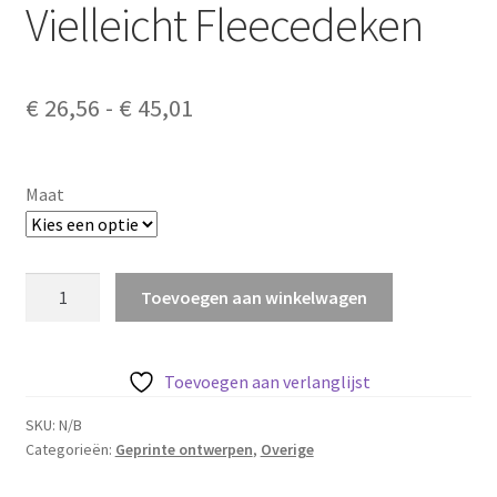
Vielleicht Fleecedeken
Prijsklasse:
€
26,56
-
€
45,01
€ 26,56
tot
Maat
€ 45,01
Vielleicht
Toevoegen aan winkelwagen
Fleecedeken
aantal
Toevoegen aan verlanglijst
SKU:
N/B
Categorieën:
Geprinte ontwerpen
,
Overige