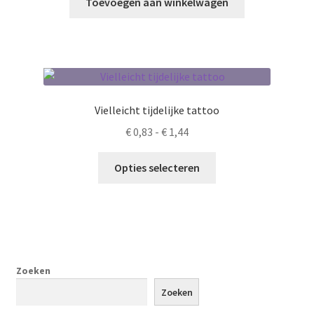
Toevoegen aan winkelwagen
Vielleicht tijdelijke tattoo
Prijsklasse:
€
0,83
-
€
1,44
€ 0,83
Dit
tot
Opties selecteren
product
€ 1,44
heeft
meerdere
variaties.
Deze
optie
Zoeken
kan
Zoeken
gekozen