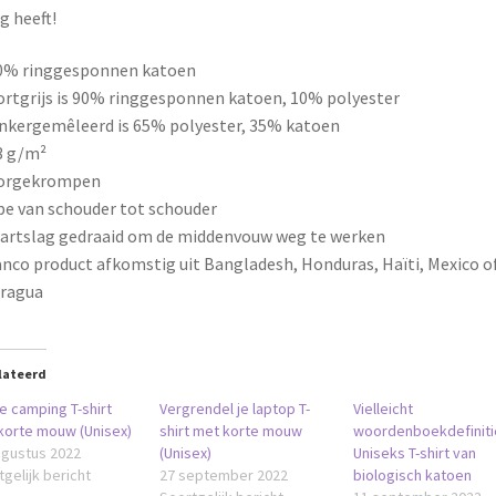
g heeft!
00% ringgesponnen katoen
ortgrijs is 90% ringgesponnen katoen, 10% polyester
nkergemêleerd is 65% polyester, 35% katoen
3 g/m²
oorgekrompen
pe van schouder tot schouder
artslag gedraaid om de middenvouw weg te werken
anco product afkomstig uit Bangladesh, Honduras, Haïti, Mexico o
aragua
lateerd
e camping T-shirt
Vergrendel je laptop T-
Vielleicht
korte mouw (Unisex)
shirt met korte mouw
woordenboekdefiniti
ugustus 2022
(Unisex)
Uniseks T-shirt van
gelijk bericht
27 september 2022
biologisch katoen