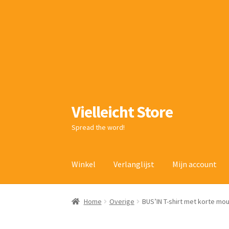
Vielleicht Store
Ga
Ga
door
naar
Spread the word!
naar
de
navigatie
inhoud
Winkel
Verlanglijst
Mijn account
Home
Overige
BUS’IN T-shirt met korte mo