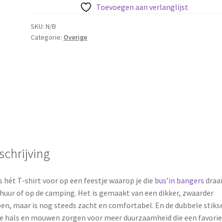
met
Toevoegen aan verlanglijst
korte
mouw
SKU:
N/B
Categorie:
Overige
(Unisex)
aantal
schrijving
is hét T-shirt voor op een feestje waarop je die
bus’in bangers
draai
chuur of op de camping. Het is gemaakt van een dikker, zwaarder
en, maar is nog steeds zacht en comfortabel. En de dubbele stiks
e hals en mouwen zorgen voor meer duurzaamheid die een favorie