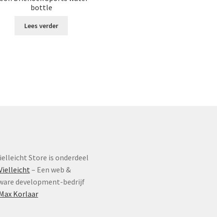
o
bottle
k
g
Lees verder
w
o
d
p
ielleicht Store is onderdeel
Vielleicht
– Een web &
ware development-bedrijf
Max Korlaar