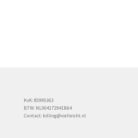
ptie
an
ekozen
orden
p
e
roductpagina
KvK: 85995363
BTW: NL004172941B64
Contact:
billing@vielleicht.nl