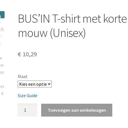
BUS’IN T-shirt met korte
mouw (Unisex)
€
10,29
Maat
Size Guide
BUS'IN
Toevoegen aan winkelwagen
T-
shirt