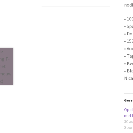
nodi
• 1
• Sp
• Do
• 15
• V
• Ta
• Kw
• Bl
Nic
Gere
Op d
met 
30 a
Soort