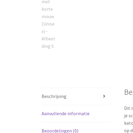
Be
Beschrijving
Dit 
Aanvullende informatie
je s
kato
op d
Beoordelingen (0)