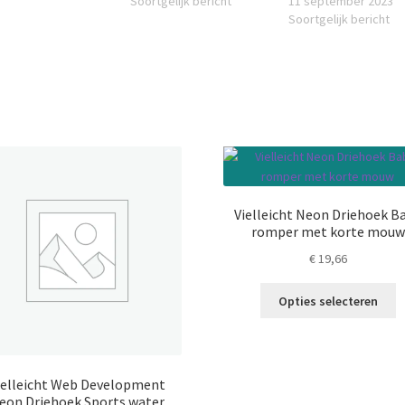
Soortgelijk bericht
11 september 2023
Soortgelijk bericht
Vielleicht Neon Driehoek B
romper met korte mouw
€
19,66
Di
Opties selecteren
p
h
m
va
ielleicht Web Development
D
eon Driehoek Sports water