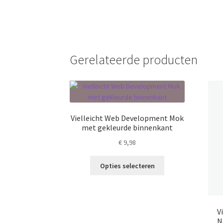
Gerelateerde producten
Vielleicht Web Development Mok
met gekleurde binnenkant
€
9,98
Dit
Opties selecteren
product
heeft
meerdere
variaties.
V
Deze
N