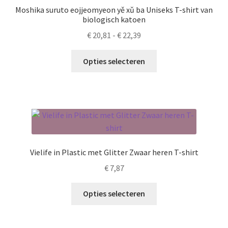
kan
Moshika suruto eojjeomyeon yě xǔ ba Uniseks T-shirt van
gekozen
biologisch katoen
worden
Prijsklasse:
€
20,81
-
€
22,39
op
€ 20,81
de
Dit
tot
Opties selecteren
productpagina
product
€ 22,39
heeft
meerdere
variaties.
Deze
optie
kan
Vielife in Plastic met Glitter Zwaar heren T-shirt
gekozen
€
7,87
worden
op
Dit
Opties selecteren
de
product
productpagina
heeft
meerdere