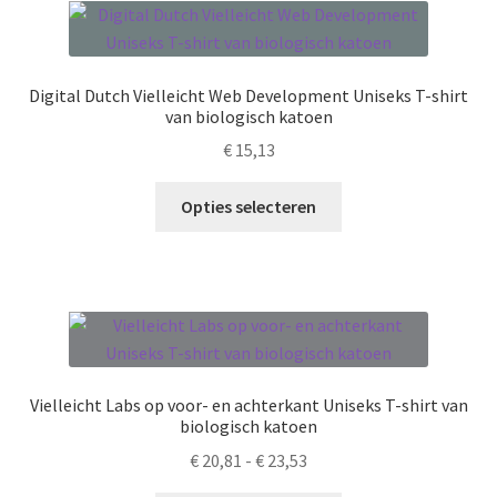
Deze
optie
kan
Digital Dutch Vielleicht Web Development Uniseks T-shirt
gekozen
van biologisch katoen
worden
€
15,13
op
de
Dit
Opties selecteren
productpagina
product
heeft
meerdere
variaties.
Deze
optie
kan
Vielleicht Labs op voor- en achterkant Uniseks T-shirt van
gekozen
biologisch katoen
worden
Prijsklasse:
€
20,81
-
€
23,53
op
€ 20,81