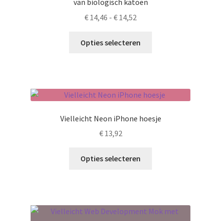
van biologisch katoen
worden
Prijsklasse:
€
14,46
-
€
14,52
op
€ 14,46
de
Dit
tot
Opties selecteren
productpagina
product
€ 14,52
heeft
meerdere
variaties.
Deze
optie
Vielleicht Neon iPhone hoesje
kan
€
13,92
gekozen
worden
Dit
Opties selecteren
op
product
de
heeft
productpagina
meerdere
variaties.
Deze