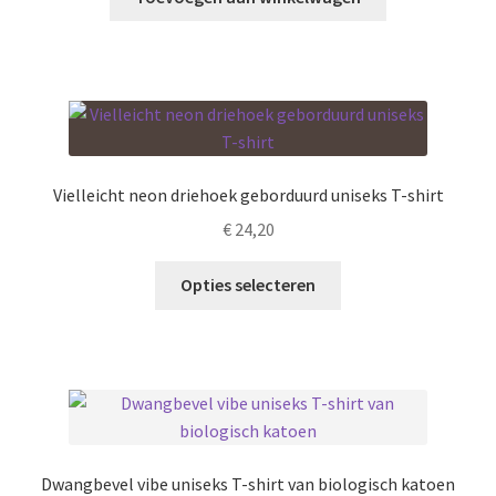
de
productpagina
Vielleicht neon driehoek geborduurd uniseks T-shirt
€
24,20
Dit
Opties selecteren
product
heeft
meerdere
variaties.
Deze
optie
kan
Dwangbevel vibe uniseks T-shirt van biologisch katoen
gekozen