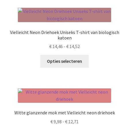
variaties.
Deze
optie
kan
Vielleicht Neon Driehoek Uniseks T-shirt van biologisch
gekozen
katoen
worden
Prijsklasse:
€
14,46
-
€
14,52
op
€ 14,46
de
Dit
tot
Opties selecteren
productpagina
product
€ 14,52
heeft
meerdere
variaties.
Deze
optie
kan
Witte glanzende mok met Vielleicht neon driehoek
gekozen
Prijsklasse:
€
9,98
-
€
12,71
worden
€ 9,98