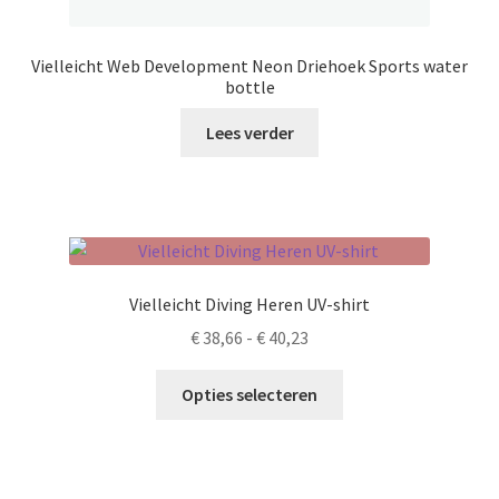
Vielleicht Web Development Neon Driehoek Sports water
bottle
Lees verder
Vielleicht Diving Heren UV-shirt
Prijsklasse:
€
38,66
-
€
40,23
€ 38,66
Dit
tot
Opties selecteren
product
€ 40,23
heeft
meerdere
variaties.