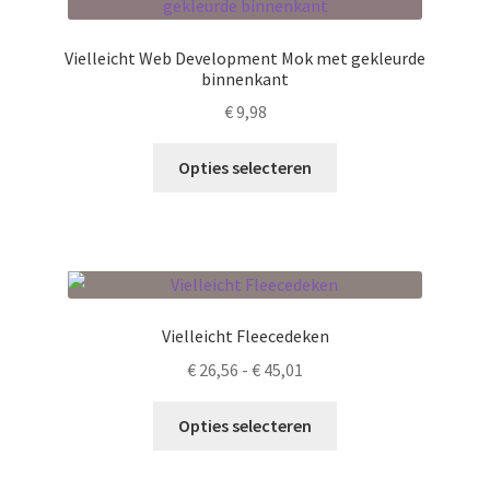
optie
kan
Vielleicht Web Development Mok met gekleurde
gekozen
binnenkant
worden
€
9,98
op
de
Dit
Opties selecteren
productpagina
product
heeft
meerdere
variaties.
Deze
optie
Vielleicht Fleecedeken
kan
Prijsklasse:
€
26,56
-
€
45,01
gekozen
€ 26,56
worden
Dit
tot
Opties selecteren
op
product
€ 45,01
de
heeft
productpagina