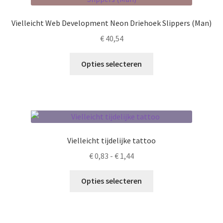
optie
kan
Vielleicht Web Development Neon Driehoek Slippers (Man)
gekozen
€
40,54
worden
op
Dit
Opties selecteren
de
product
productpagina
heeft
meerdere
variaties.
Deze
optie
Vielleicht tijdelijke tattoo
kan
Prijsklasse:
€
0,83
-
€
1,44
gekozen
€ 0,83
worden
Dit
tot
Opties selecteren
op
product
€ 1,44
de
heeft
productpagina
meerdere