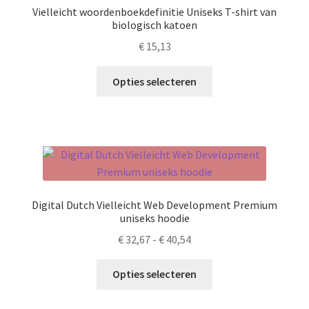
kan
Vielleicht woordenboekdefinitie Uniseks T-shirt van
gekozen
biologisch katoen
worden
€
15,13
op
de
Dit
Opties selecteren
productpagina
product
heeft
meerdere
variaties.
Deze
optie
kan
Digital Dutch Vielleicht Web Development Premium
gekozen
uniseks hoodie
worden
Prijsklasse:
€
32,67
-
€
40,54
op
€ 32,67
de
Dit
tot
Opties selecteren
productpagina
product
€ 40,54
heeft