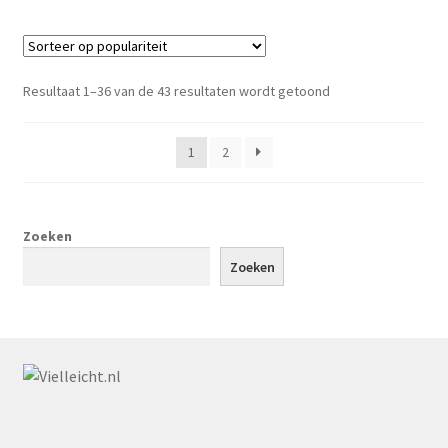
meerdere
variaties.
Deze
optie
Gesorteerd
Resultaat 1–36 van de 43 resultaten wordt getoond
kan
op
gekozen
populariteit
1
2
worden
op
de
productpagina
Zoeken
Zoeken