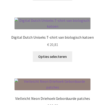
de
heeft
productpagina
meerdere
variaties.
Deze
optie
kan
Digital Dutch Uniseks T-shirt van biologisch katoen
gekozen
€
20,81
worden
op
Dit
Opties selecteren
de
product
productpagina
heeft
meerdere
variaties.
Deze
optie
kan
Vielleicht Neon Driehoek Geborduurde patches
gekozen