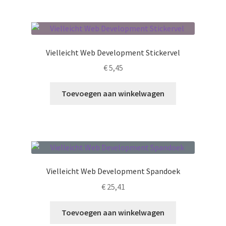
meerdere
variaties.
Deze
optie
Vielleicht Web Development Stickervel
kan
€
5,45
gekozen
worden
Toevoegen aan winkelwagen
op
de
productpagina
Vielleicht Web Development Spandoek
€
25,41
Toevoegen aan winkelwagen