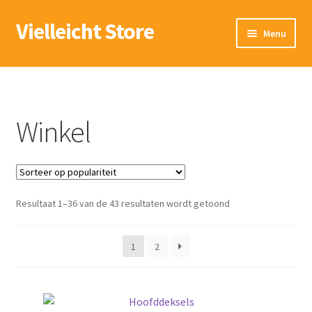
Vielleicht Store
Ga
Ga
Menu
door
naar
naar
de
Winkel
navigatie
inhoud
Verlanglijst
Winkel
Mijn account
Winkelwagen
Gesorteerd
Resultaat 1–36 van de 43 resultaten wordt getoond
op
populariteit
1
2