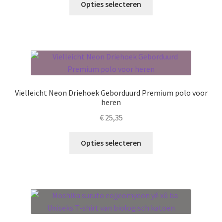
Opties selecteren
de
product
productpagina
heeft
meerdere
variaties.
Deze
optie
kan
Vielleicht Neon Driehoek Geborduurd Premium polo voor
gekozen
heren
worden
€
25,35
op
de
Dit
Opties selecteren
productpagina
product
heeft
meerdere
variaties.
Deze
optie