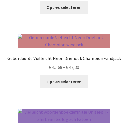
op
Dit
tot
Opties selecteren
de
product
€ 12,71
productpagina
heeft
meerdere
variaties.
Deze
optie
kan
Geborduurde Vielleicht Neon Driehoek Champion windjack
gekozen
Prijsklasse:
€
45,68
-
€
47,80
worden
€ 45,68
op
Dit
tot
Opties selecteren
de
product
€ 47,80
productpagina
heeft
meerdere
variaties.
Deze
optie