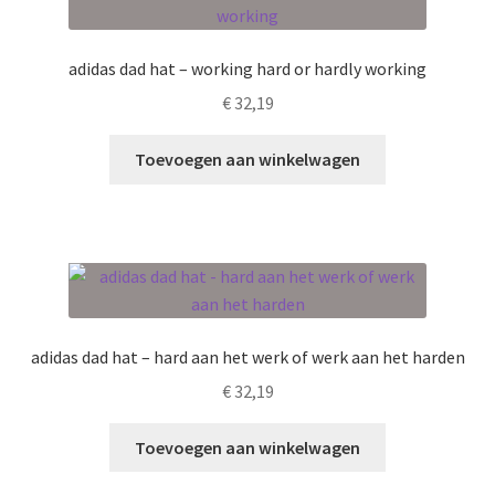
optie
kan
adidas dad hat – working hard or hardly working
gekozen
€
32,19
worden
op
Toevoegen aan winkelwagen
de
productpagina
adidas dad hat – hard aan het werk of werk aan het harden
€
32,19
Toevoegen aan winkelwagen