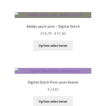
Adidas sport polo – Digital Dutch
Prijsklasse:
€
50,70
-
€
57,96
€ 50,70
Dit
tot
Opties selecteren
product
€ 57,96
heeft
meerdere
variaties.
Deze
optie
Digital Dutch Pom-pom beanie
kan
€
14,82
gekozen
worden
Dit
Opties selecteren
op
product