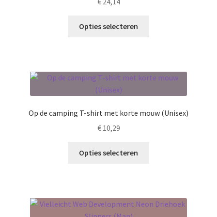
€
24,14
Dit
Opties selecteren
product
heeft
meerdere
variaties.
Deze
optie
kan
Op de camping T-shirt met korte mouw (Unisex)
gekozen
€
10,29
worden
op
Dit
Opties selecteren
de
product
productpagina
heeft
meerdere
variaties.
Deze