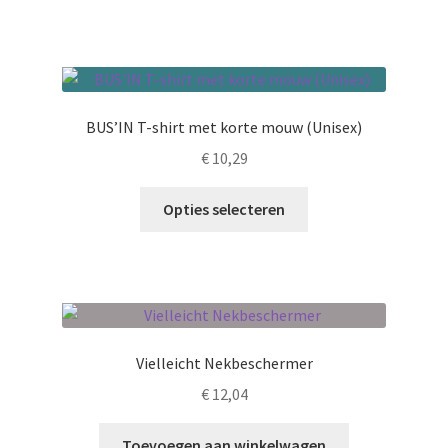
BUS’IN T-shirt met korte mouw (Unisex)
€
10,29
Dit
Opties selecteren
product
heeft
meerdere
variaties.
Deze
optie
Vielleicht Nekbeschermer
kan
€
12,04
gekozen
worden
Toevoegen aan winkelwagen
op