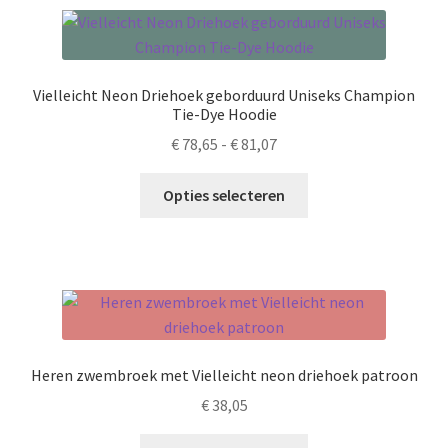
variaties.
Deze
optie
kan
Vielleicht Neon Driehoek geborduurd Uniseks Champion
gekozen
Tie-Dye Hoodie
worden
Prijsklasse:
€
78,65
-
€
81,07
op
€ 78,65
de
Dit
tot
Opties selecteren
productpagina
product
€ 81,07
heeft
meerdere
variaties.
Deze
optie
kan
Heren zwembroek met Vielleicht neon driehoek patroon
gekozen
€
38,05
worden
op
Dit