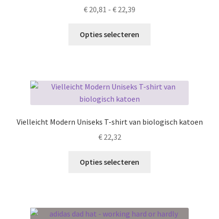
Prijsklasse:
€
20,81
-
€
22,39
worden
€ 20,81
op
Dit
tot
Opties selecteren
de
product
€ 22,39
productpagina
heeft
meerdere
variaties.
Deze
optie
kan
Vielleicht Modern Uniseks T-shirt van biologisch katoen
gekozen
€
22,32
worden
op
Dit
Opties selecteren
de
product
productpagina
heeft
meerdere
variaties.
Deze