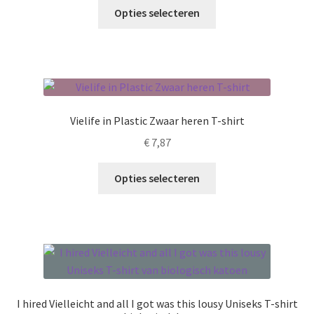
de
Dit
tot
Opties selecteren
productpagina
product
€ 23,53
heeft
meerdere
variaties.
Deze
optie
Vielife in Plastic Zwaar heren T-shirt
kan
€
7,87
gekozen
worden
Dit
Opties selecteren
op
product
de
heeft
productpagina
meerdere
variaties.
Deze
optie
kan
I hired Vielleicht and all I got was this lousy Uniseks T-shirt
gekozen